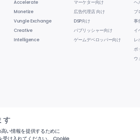
Accelerate
マーケター向け
ヘ
Monetize
広告代理店 向け
ブ
Vungle Exchange
DSP向け
事
Creative
パブリッシャー向け
イ
Intelligence
ゲームデベロッパー向け
レ
ポ
ウ
ます
の高い情報を提供するために
 を受け入れてください。 Cookie