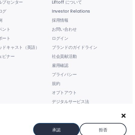
ルプセンター
Liftoff について
ログ
Investor Relations
例
採用情報
ベント
お問い合わせ
ポート
ログイン
ッドキャスト（英語）
ブランドのガイドライン
ェビナー
社会貢献活動
雇用確認
プライバシー
規約
オプトアウト
デジタルサービス法
現代奴隷に関する声明
承認
拒否